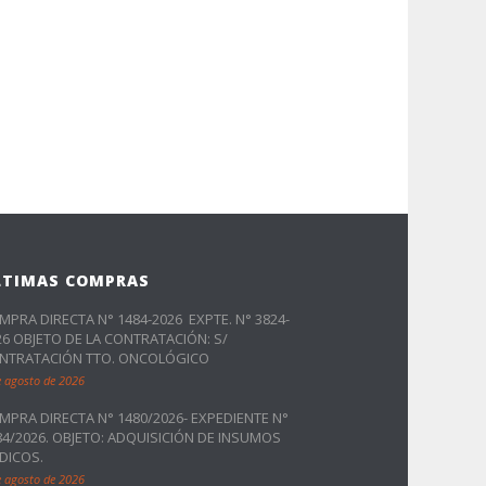
LTIMAS COMPRAS
MPRA DIRECTA N° 1484-2026 EXPTE. N° 3824-
26 OBJETO DE LA CONTRATACIÓN: S/
NTRATACIÓN TTO. ONCOLÓGICO
e agosto de 2026
MPRA DIRECTA N° 1480/2026- EXPEDIENTE N°
84/2026. OBJETO: ADQUISICIÓN DE INSUMOS
DICOS.
e agosto de 2026