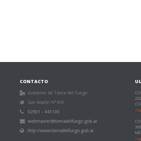
CONTACTO
U
Gobierno de Tierra del Fuego
CO
20
San Martín N°450
CO
7 d
02901 - 441100
webmaster@tierradelfuego.gob.ar
CO
36
http://www.tierradelfuego.gob.ar
MÉ
7 d