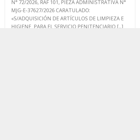
N° 72/2026, RAF 101, PIEZA ADMINISTRATIVA N°
MJG-E-37627/2026 CARATULADO:
«S/ADQUISICIÓN DE ARTÍCULOS DE LIMPIEZA E
HIGIENE PARA EL SERVICIO PENITENCIARIO [...]
Read More
0
ADJUDICACION – COMPRA DIRECTA POR
ADJUDICACIÓN SIMPLE Nº 60/2026 RAF
101, PIEZA ADMINISTRATIVA MJG-E-14664-
2026
23 de abril de 2026
Compra Directa por Adjudicación Simple Nº
60/2026 RAF 101, Pieza Administrativa MJG-E-
14664-2026 S/ adquisición de servicios de