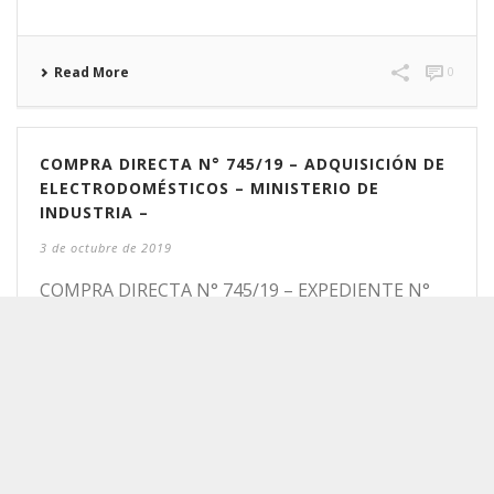
Read More
0
COMPRA DIRECTA N° 745/19 – ADQUISICIÓN DE
ELECTRODOMÉSTICOS – MINISTERIO DE
INDUSTRIA –
3 de octubre de 2019
COMPRA DIRECTA N° 745/19 – EXPEDIENTE N°
19005-MI/2019 OBJETO: ADQUISICIÓN DE
ELECTRODOMÉSTICOS DESTINADOS A LA
SECRETARÍA PyME DE RÍO GRANDE Y A LA
DIRECCIÓN GENERAL DE LA C.A.A.E. DE LA [...]