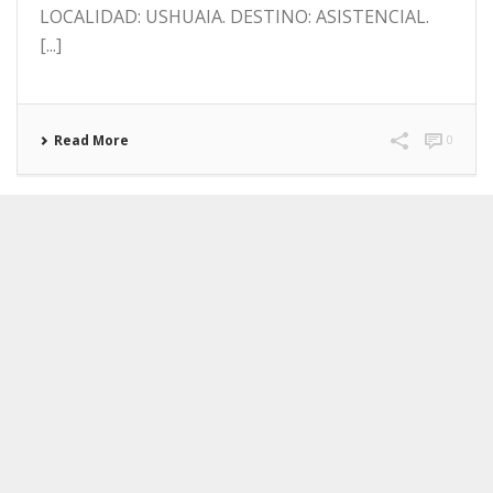
LOCALIDAD: USHUAIA. DESTINO: ASISTENCIAL.
[...]
Read More
0
ADJUDICACIÓN N° 833-2026 – EXPEDIENTE:
987/2026 INSUMOS MÉDICOS
3 de agosto de 2026
ADJUDICACIÓN N° 833-2026 – EXPEDIENTE:
987/2026 INSUMOS MÉDICOS EXPEDIENTE:
987/2026 ORGANISMO: O.S.E.F. LOCALIDAD:
USHUAIA DESTINO: ASISTENCIAL TIPO:
ADJUDICACIÓN [...]