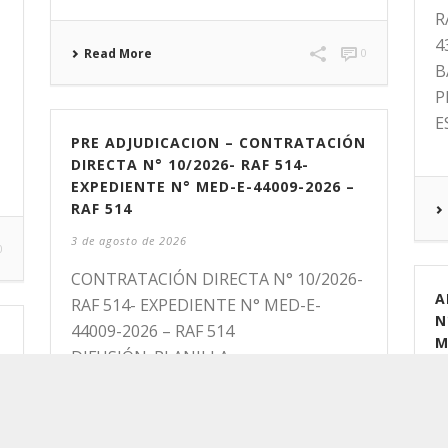
R
4
Read More
0
B
P
E
PRE ADJUDICACION – CONTRATACIÓN
DIRECTA N° 10/2026- RAF 514-
EXPEDIENTE N° MED-E-44009-2026 –
RAF 514
3 de agosto de 2026
0
CONTRATACIÓN DIRECTA N° 10/2026-
A
RAF 514- EXPEDIENTE N° MED-E-
N
44009-2026 – RAF 514
M
DIFUSIÓN: PLANILLA
3 
DE PRE ADJUDICACIÓN A FAVOR DE LA
FIRMA QUE SE DETALLA A
C
CONTINUACIÓN: “COMUNICACIONES
–