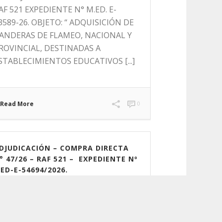
AF 521 EXPEDIENTE N° M.ED. E-
3589-26. OBJETO: “ ADQUISICIÓN DE
ANDERAS DE FLAMEO, NACIONAL Y
ROVINCIAL, DESTINADAS A
STABLECIMIENTOS EDUCATIVOS [...]
Read More
0
DJUDICACIÓN – COMPRA DIRECTA
° 47/26 – RAF 521 – EXPEDIENTE Nº
ED-E-54694/2026.
de agosto de 2026
OMPRA DIRECTA N° 47/26 – RAF 521
 EXPEDIENTE Nº MED-E-54694/2026.