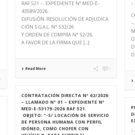
RAF 521 – EXPEDIENTE Nº MED-E-
7 
43589/2026.
C
DIFUSIÓN: RESOLUCIÓN DE ADJUDICA
–
CIÓN S.G.A.L. N° 532/26
M
Y ORDEN DE COMPRA N° 52/26.
O
A FAVOR DE LA FIRMA QUE [...]
D
D
Read More
0
0
CONTRATACIÓN DIRECTA Nº 62/2026
– LLAMADO Nº 01 – EXPEDIENTE Nº
P
MED-E-53179-2026 RAF 521.
D
OBJETO: “-S/ LOCACIÓN DE SERVICIO
E
DE PERSONA HUMANA CON PERFIL
IDÓNEO, COMO CHOFER CON
5 