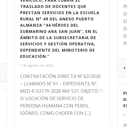
VEHÍCULO, PARA CUBRIR EL
P
TRASLADO DE DOCENTES QUE
PRESTAN SERVICIOS EN LA ESCUELA
D
RURAL N° 49 DEL ANEXO PUERTO
E
ALMANZA “44 HÉROES DEL
O
SUBMARINO ARA SAN JUAN”, EN EL
D
ÁMBITO DE LA SUBSECRETARIA DE
I
SERVICIOS Y GESTIÓN OPERATIVA,
DEPENDIENTE DEL MINISTERIO DE
EDUCACIÓN.”
7 de agosto de 2026
0
CONTRATACIÓN DIRECTA Nº 62/2026
– LLAMADO Nº 01 – EXPEDIENTE Nº
MED-E-53179-2026 RAF 521. OBJETO: “-
P
S/ LOCACIÓN DE SERVICIO DE
D
PERSONA HUMANA CON PERFIL
E
IDÓNEO, COMO CHOFER CON [...]
5 
P