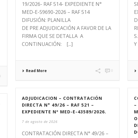
19/2026- RAF 514- EXPEDIENTE N°
S
MED-E-59690-2026 – RAF 514
E
DIFUSIÓN: PLANILLA
D
DE PRE ADJUDICACIÓN A FAVOR DE LA
R
FIRMA QUE SE DETALLA A
S
CONTINUACIÓN: [...]
Y
Read More
0
0
ADJUDICACION – CONTRATACIÓN
C
6
DIRECTA N° 49/26 – RAF 521 –
–
EXPEDIENTE Nº MED-E-43589/2026.
M
O
7 de agosto de 2026
D
D
CONTRATACIÓN DIRECTA N° 49/26 –