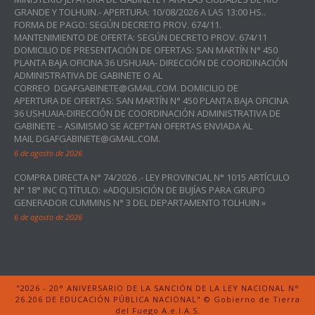
GRANDE Y TOLHUIN.- APERTURA: 10/08/2026 A LAS 13:00 HS..
FORMA DE PAGO: SEGÚN DECRETO PROV. 674/11.
MANTENIMIENTO DE OFERTA: SEGÚN DECRETO PROV. 674/11
DOMICILIO DE PRESENTACIÓN DE OFERTAS: SAN MARTÍN N° 450
PLANTA BAJA OFICINA 36 USHUAIA- DIRECCIÓN DE COORDINACIÓN
ADMINISTRATIVA DE GABINETE O AL
CORREO DGAFGABINETE@GMAIL.COM. DOMICILIO DE
APERTURA DE OFERTAS: SAN MARTÍN N° 450 PLANTA BAJA OFICINA
36 USHUAIA-DIRECCIÓN DE COORDINACIÓN ADMINISTRATIVA DE
GABINETE – ASIMISMO SE ACEPTAN OFERTAS ENVIADA AL
MAIL DGAFGABINETE@GMAIL.COM.
6 de agosto de 2026
COMPRA DIRECTA N° 74/2026 .- LEY PROVINCIAL N° 1015 ARTÍCULO
N° 18° INC C) TÍTULO: «ADQUISICIÓN DE BUJÍAS PARA GRUPO
GENERADOR CUMMINS N° 3 DEL DEPARTAMENTO TOLHUIN »
6 de agosto de 2026
"2026 - 20° ANIVERSARIO DE LA SANCIÓN DE LA LEY NACIONAL N°
26.206 DE EDUCACIÓN PÚBLICA NACIONAL" © Gobierno de Tierra
del Fuego A.e.I.A.S.