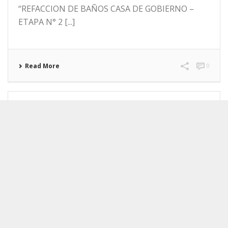
“REFACCION DE BAÑOS CASA DE GOBIERNO –
ETAPA N° 2 [...]
Read More
0
COMPRA DIRECTA Nº 12/2020 –
MANTENIMIENTO Y REPARACIÓN DE INMUEBLES
– PARA LA SUBSECRETARÍA DE
INFRAESTRUCTURA RIO GRANDE Y TOLHUIN.
9 de marzo de 2020
COMPRA DIRECTA Nº 12/2020 – EXPEDIENTE N°
6311/2020. OBJETO: MANTENIMIENTO Y
REPARACIÓN DE INMUEBLES – PARA LA
SUBSECRETARÍA DE INFRAESTRUCTURA RIO