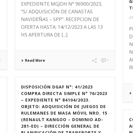
G
EXPEDIENTE MGJDH N° 96900/2023,
T
“S/ ADQUISICIÓN DE CANASTAS
25
NAVIDEÑAS – SPP”. RECEPCION DE
OFERTA HASTA: 14/12/2023 A LAS 13
P
HS APERTURA DE [...]
D
N
N
A
0
Read More
0
R
DISPOSICIÓN DGAF N°: 41/2023
COMPRA DIRECTA SIMPLE N° 76/2023
– EXPEDIENTE N° 84104/2023.
OBJETO: ADQUISICIÓN DE JUEGOS DE
RULEMANES DE MASA MÓVIL NRO. 15
(RENAULT KANGOO – DOMINIO AD-
C
281-ED) – DIRECCIÓN GENERAL DE
A
PLANIFICACIÓN DE TRANSPORTE Y
N