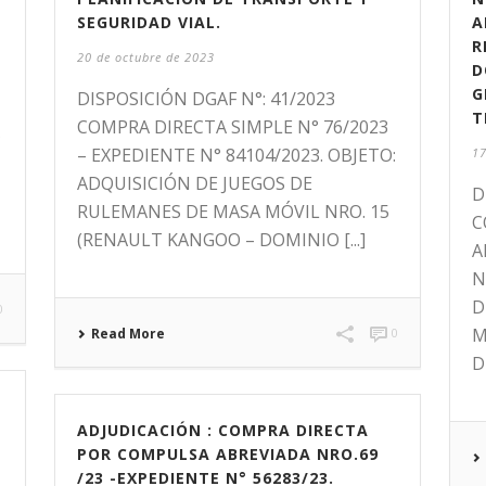
SEGURIDAD VIAL.
A
R
20 de octubre de 2023
D
G
DISPOSICIÓN DGAF N°: 41/2023
T
COMPRA DIRECTA SIMPLE N° 76/2023
– EXPEDIENTE N° 84104/2023. OBJETO:
17
ADQUISICIÓN DE JUEGOS DE
D
RULEMANES DE MASA MÓVIL NRO. 15
C
(RENAULT KANGOO – DOMINIO [...]
A
N
D
0
M
Read More
0
D
ADJUDICACIÓN : COMPRA DIRECTA
POR COMPULSA ABREVIADA NRO.69
/23 -EXPEDIENTE N° 56283/23.