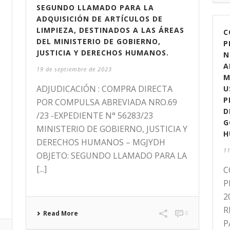
SEGUNDO LLAMADO PARA LA
ADQUISICIÓN DE ARTÍCULOS DE
LIMPIEZA, DESTINADOS A LAS ÁREAS
C
DEL MINISTERIO DE GOBIERNO,
P
JUSTICIA Y DERECHOS HUMANOS.
N
A
19 de septiembre de 2023
M
ADJUDICACIÓN : COMPRA DIRECTA
U
P
POR COMPULSA ABREVIADA NRO.69
D
/23 -EXPEDIENTE N° 56283/23
G
MINISTERIO DE GOBIERNO, JUSTICIA Y
H
DERECHOS HUMANOS – MGJYDH
11
OBJETO: SEGUNDO LLAMADO PARA LA
[...]
C
P
2
R
Read More
0
P