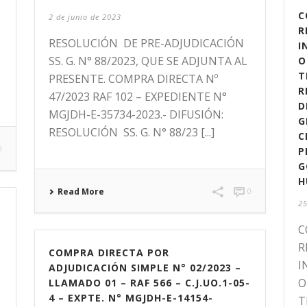
C
2 de junio de 2023
R
RESOLUCIÓN DE PRE-ADJUDICACIÓN
I
SS. G. N° 88/2023, QUE SE ADJUNTA AL
O
T
PRESENTE. COMPRA DIRECTA Nº
R
47/2023 RAF 102 – EXPEDIENTE N°
D
MGJDH-E-35734-2023.- DIFUSIÓN:
G
RESOLUCIÓN SS. G. N° 88/23 [...]
C
0
P
G
H
Read More
0
25
C
R
COMPRA DIRECTA POR
I
ADJUDICACIÓN SIMPLE N° 02/2023 –
O
LLAMADO 01 – RAF 566 – C.J.UO.1-05-
4 – EXPTE. N° MGJDH-E-14154-
T