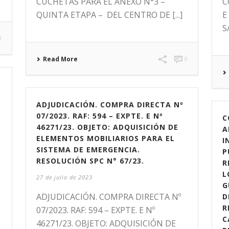
CUCHETAS PARA EL ANEXO N°3 –
C
QUINTA ETAPA – DEL CENTRO DE [...]
E
S
0
Read More
0
ADJUDICACIÓN. COMPRA DIRECTA Nº
07/2023. RAF: 594 – EXPTE. E Nº
C
46271/23. OBJETO: ADQUISICIÓN DE
A
ELEMENTOS MOBILIARIOS PARA EL
I
SISTEMA DE EMERGENCIA.
P
RESOLUCIÓN SPC N° 67/23.
R
L
27 de julio de 2023
G
ADJUDICACIÓN. COMPRA DIRECTA Nº
D
R
07/2023. RAF: 594 – EXPTE. E Nº
C
46271/23. OBJETO: ADQUISICIÓN DE