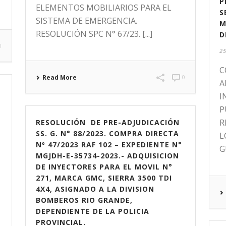
P
ELEMENTOS MOBILIARIOS PARA EL
S
SISTEMA DE EMERGENCIA.
M
RESOLUCIÓN SPC N° 67/23. [...]
D
0
25
C
Read More
0
A
I
P
R
RESOLUCIÓN DE PRE-ADJUDICACIÓN
SS. G. N° 88/2023. COMPRA DIRECTA
L
Nº 47/2023 RAF 102 – EXPEDIENTE N°
G
MGJDH-E-35734-2023.- ADQUISICION
DE INYECTORES PARA EL MOVIL N°
271, MARCA GMC, SIERRA 3500 TDI
4X4, ASIGNADO A LA DIVISION
BOMBEROS RIO GRANDE,
DEPENDIENTE DE LA POLICIA
PROVINCIAL.