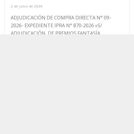
2 de junio de 2026
ADJUDICACIÓN DE COMPRA DIRECTA N° 09-
2026- EXPEDIENTE IPRA N° 870-2026 »S/
ADJUDICACIÓN DE PREMIOS FANTASÍA
TELEBINGO FUEGUINO » DIFUSIÓN:
RESOLUCIÓN IPRA N° 281-2026 AREA
SOLICITANTE : [...]
Read More
0
COMPRA DIRECTA N° 11/2026 EE-943-2026-
«S/ADQUISICIÓN DE POSTES ORGANIZADORES
PARA SALÓN DE USOS MÚLTIPLES »
26 de mayo de 2026