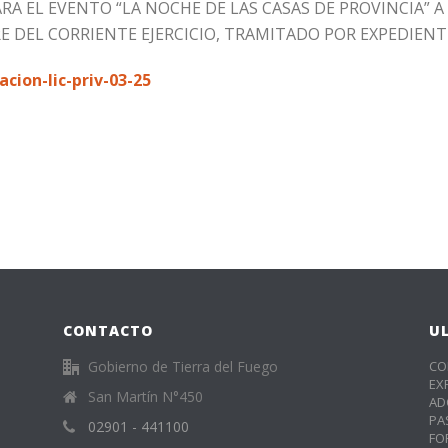
 EL EVENTO “LA NOCHE DE LAS CASAS DE PROVINCIA” A
E DEL CORRIENTE EJERCICIO, TRAMITADO POR EXPEDIENTE
ion-lic-priv-03-25
CONTACTO
U
Gobierno de Tierra del Fuego
CO
EX
San Martín N°450
AD
PA
02901 - 441100
FO