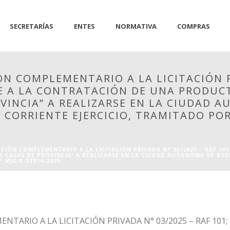
SECRETARÍAS
ENTES
NORMATIVA
COMPRAS
N COMPLEMENTARIO A LA LICITACIÓN P
E A LA CONTRATACIÓN DE UNA PRODUCT
VINCIA” A REALIZARSE EN LA CIUDAD 
L CORRIENTE EJERCICIO, TRAMITADO POR
CIÓN COMPLEMENTARIO A LA LICITACIÓN PRIVADA N° 03/2025 – RAF 10
 CASAS DE PROVINCIA” A REALIZARSE EN LA CIUDAD AUTÓNOMA DE BUEN
 MJG-E-92914-2025.
TARIO A LA LICITACIÓN PRIVADA N° 03/2025 – RAF 101