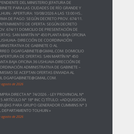
PENDIENTE DEL MINISTERIO JEFATURA DE
BINETE PARA LAS CIUDADES DE RÍO GRANDE Y
LHUIN.- APERTURA: 10/08/2026 A LAS 13:00 HS..
RMA DE PAGO: SEGÚN DECRETO PROV. 674/11.
NTENIMIENTO DE OFERTA: SEGÚN DECRETO
OV. 674/11 DOMICILIO DE PRESENTACIÓN DE
ERTAS: SAN MARTÍN N° 450 PLANTA BAJA OFICINA
 USHUAIA- DIRECCIÓN DE COORDINACIÓN
MINISTRATIVA DE GABINETE O AL
RREO DGAFGABINETE@GMAIL.COM. DOMICILIO
 APERTURA DE OFERTAS: SAN MARTÍN N° 450
ANTA BAJA OFICINA 36 USHUAIA-DIRECCIÓN DE
ORDINACIÓN ADMINISTRATIVA DE GABINETE –
IMISMO SE ACEPTAN OFERTAS ENVIADA AL
IL DGAFGABINETE@GMAIL.COM.
e agosto de 2026
MPRA DIRECTA N° 74/2026 .- LEY PROVINCIAL N°
15 ARTÍCULO N° 18° INC C) TÍTULO: «ADQUISICIÓN
 BUJÍAS PARA GRUPO GENERADOR CUMMINS N° 3
L DEPARTAMENTO TOLHUIN »
e agosto de 2026