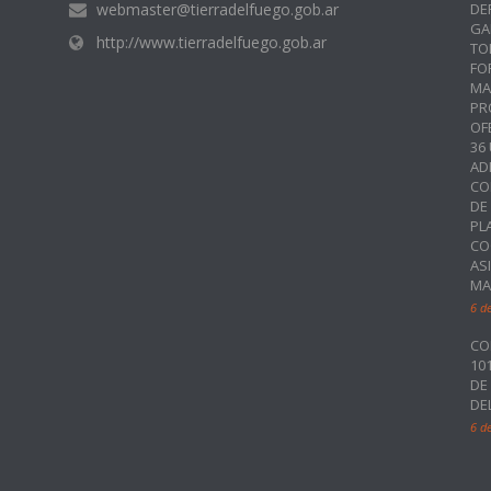
webmaster@tierradelfuego.gob.ar
DE
GA
http://www.tierradelfuego.gob.ar
TO
FO
MA
PR
OF
36
AD
CO
DE
PL
CO
AS
MA
6 d
CO
10
DE
DE
6 d