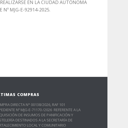
 REALIZARSE EN LA CIUDAD AUTÓNOMA
 Nº MJG-E-92914-2025.
LTIMAS COMPRAS
MPRA DIRECTA N° 00138/2026, RAF 101
PEDIENTE Nº MJG-E-71170 /2026 REFERENTE A LA
QUISICIÓN DE INSUMOS DE PANIFICACIÓN Y
STELERÍA DESTINADOS A LA SECRETARÍA DE
RTALECIMIENTO LOCAL Y COMUNITARIO