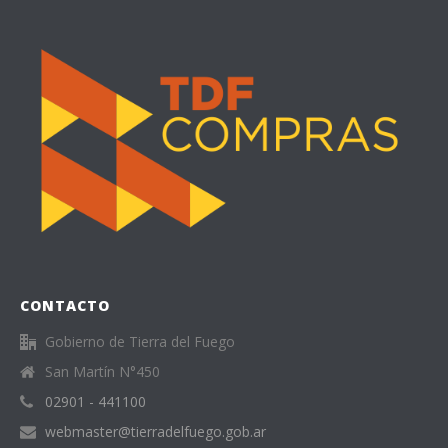
CONTACTO
Gobierno de Tierra del Fuego
San Martín N°450
02901 - 441100
webmaster@tierradelfuego.gob.ar