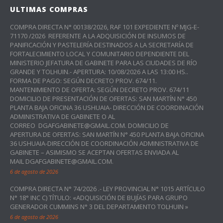
ULTIMAS COMPRAS
COMPRA DIRECTA N° 00138/2026, RAF 101 EXPEDIENTE Nº MJG-E-
71170 /2026 REFERENTE A LA ADQUISICIÓN DE INSUMOS DE
PANIFICACIÓN Y PASTELERÍA DESTINADOS A LA SECRETARÍA DE
FORTALECIMIENTO LOCAL Y COMUNITARIO DEPENDIENTE DEL
MINISTERIO JEFATURA DE GABINETE PARA LAS CIUDADES DE RÍO
GRANDE Y TOLHUIN.- APERTURA: 10/08/2026 A LAS 13:00 HS..
FORMA DE PAGO: SEGÚN DECRETO PROV. 674/11.
MANTENIMIENTO DE OFERTA: SEGÚN DECRETO PROV. 674/11
DOMICILIO DE PRESENTACIÓN DE OFERTAS: SAN MARTÍN N° 450
PLANTA BAJA OFICINA 36 USHUAIA- DIRECCIÓN DE COORDINACIÓN
ADMINISTRATIVA DE GABINETE O AL
CORREO DGAFGABINETE@GMAIL.COM. DOMICILIO DE
APERTURA DE OFERTAS: SAN MARTÍN N° 450 PLANTA BAJA OFICINA
36 USHUAIA-DIRECCIÓN DE COORDINACIÓN ADMINISTRATIVA DE
GABINETE – ASIMISMO SE ACEPTAN OFERTAS ENVIADA AL
MAIL DGAFGABINETE@GMAIL.COM.
6 de agosto de 2026
COMPRA DIRECTA N° 74/2026 .- LEY PROVINCIAL N° 1015 ARTÍCULO
N° 18° INC C) TÍTULO: «ADQUISICIÓN DE BUJÍAS PARA GRUPO
GENERADOR CUMMINS N° 3 DEL DEPARTAMENTO TOLHUIN »
6 de agosto de 2026