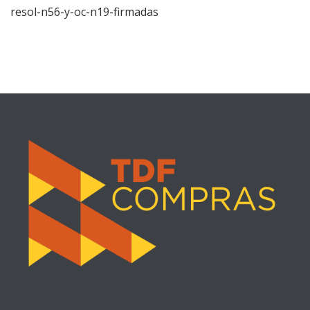
resol-n56-y-oc-n19-firmadas