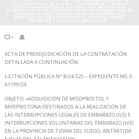
INICIO
/
ADJUDICADAS LPU
/ ACTA DE PREADJUDICACIÓN DE LA
LICITACIÓN PÚBLICA N° 8/24-525 – EXPEDIENTE MS-E-61199/24.
OBJETO: «ADQUISICIÓN DE MISOPROSTOL Y MIFEPRISTONA
DESTINADOS A LA REALIZACIÓN DE LAS INTERRUPCIONES LEGALES
DE EMBARAZO (ILE) E INTERRUPCIONES VOLUNTARIAS DEL
EMBARAZO (IVE) EN LA PROVINCIA DE TIERRA DEL FUEGO,
ANTÁRTIDA E ISLAS DEL ATLÁNTICO SUR”.
0
ACTA DE PREADJUDICACIÓN DE LA CONTRATACIÓN
DETALLADA A CONTINUACIÓN:
LICITACIÓN PÚBLICA N° 8/24-525 – EXPEDIENTE MS-E-
61199/24.
OBJETO: «ADQUISICIÓN DE MISOPROSTOL Y
MIFEPRISTONA DESTINADOS A LA REALIZACIÓN DE
LAS INTERRUPCIONES LEGALES DE EMBARAZO (ILE) E
INTERRUPCIONES VOLUNTARIAS DEL EMBARAZO (IVE)
EN LA PROVINCIA DE TIERRA DEL FUEGO, ANTÁRTIDA