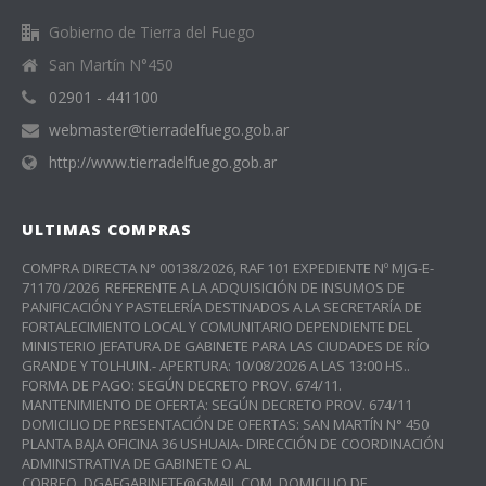
Gobierno de Tierra del Fuego
San Martín N°450
02901 - 441100
webmaster@tierradelfuego.gob.ar
http://www.tierradelfuego.gob.ar
ULTIMAS COMPRAS
COMPRA DIRECTA N° 00138/2026, RAF 101 EXPEDIENTE Nº MJG-E-
71170 /2026 REFERENTE A LA ADQUISICIÓN DE INSUMOS DE
PANIFICACIÓN Y PASTELERÍA DESTINADOS A LA SECRETARÍA DE
FORTALECIMIENTO LOCAL Y COMUNITARIO DEPENDIENTE DEL
MINISTERIO JEFATURA DE GABINETE PARA LAS CIUDADES DE RÍO
GRANDE Y TOLHUIN.- APERTURA: 10/08/2026 A LAS 13:00 HS..
FORMA DE PAGO: SEGÚN DECRETO PROV. 674/11.
MANTENIMIENTO DE OFERTA: SEGÚN DECRETO PROV. 674/11
DOMICILIO DE PRESENTACIÓN DE OFERTAS: SAN MARTÍN N° 450
PLANTA BAJA OFICINA 36 USHUAIA- DIRECCIÓN DE COORDINACIÓN
ADMINISTRATIVA DE GABINETE O AL
CORREO DGAFGABINETE@GMAIL.COM. DOMICILIO DE