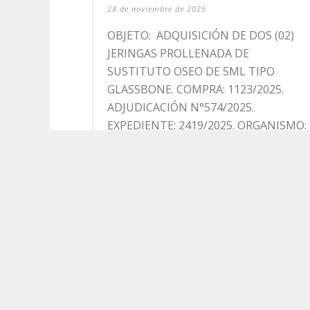
28 de noviembre de 2025
OBJETO: ADQUISICIÓN DE DOS (02)
JERINGAS PROLLENADA DE
SUSTITUTO OSEO DE 5ML TIPO
GLASSBONE. COMPRA: 1123/2025.
ADJUDICACIÓN N°574/2025.
EXPEDIENTE: 2419/2025. ORGANISMO:
OSEF. LOCALIDAD: [...]
Read More
ADJUDICACIÓN – COMPRA DIRECTA
N° 01/2025, RAF 1112 – EXPEDIENTE
Nº E-103458-2025