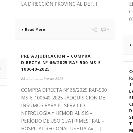
LA DIRECCIÓN PROVINCIAL DE [...]
E
O
03
Read More
0
]
PRE ADJUDICACION – COMPRA
DIRECTA Nº 66/2025 RAF-500 MS-E-
0
100640-2025
C
R
28 de noviembre de 2025
1
COMPRA DIRECTA Nº 66/2025 RAF-500
L
MS-E-100640-2025 «ADQUISICIÓN DE
S
C
INSUMOS PARA EL SERVICIO
D
NEFROLOGIA Y HEMODIALISIS –
S
PERÍODO DE USO CUATRIMESTRAL –
T
HOSPITAL REGIONAL USHUAIA». [...]
M