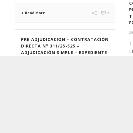
C
P
Read More
0
T
E
28
PRE ADJUDICACION – CONTRATACIÓN
T
DIRECTA N° 311/25-525 –
L
ADJUDICACIÓN SIMPLE – EXPEDIENTE
L
MS-E-87654/25.
Y
28 de noviembre de 2025
D
CONTRATACIÓN DIRECTA N° 311/25-
A
525 – ADJUDICACIÓN SIMPLE –
0
EXPEDIENTE MS-E-87654/25. OBJETO:
«ADQUISICIÓN DE INSUMOS DE
SEDERÍA DESTINADOS A LOS SIETE (7)
CENTROS DE SALUD Y LA POSTA [...]