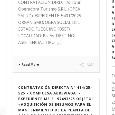
U
CONTRATACIÓN DIRECTA: Tour
D
Operadora Turismo S.R.L. (OPEA
A
SALUD). EXPEDIENTE: 5401/2025
F
ORGANISMO: OBRA SOCIAL DEL
D
ESTADO FUEGUINO (OSEF)
L
L
LOCALIDAD: Bs. As. DESTINO:
C
ASISTENCIAL TIPO: [...]
A
D
S
Read More
0
28
C
5
CONTRATACIÓN DIRECTA N° 414/25-
E
525 – COMPULSA ABREVIADA –
S
EXPEDIENTE MS-E- 97493/25 OBJETO:
«
«ADQUISICIÓN DE INSUMOS PARA EL
M
MANTENIMIENTO DE LA PLANTA DE