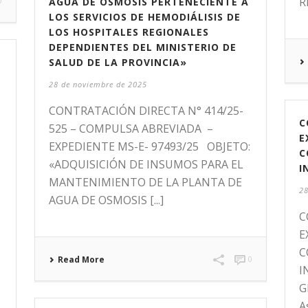
R
0
AGUA DE OSMOSIS PERTENECIENTE A
LOS SERVICIOS DE HEMODIÁLISIS DE
LOS HOSPITALES REGIONALES
DEPENDIENTES DEL MINISTERIO DE
SALUD DE LA PROVINCIA»
28 de noviembre de 2025
CONTRATACIÓN DIRECTA N° 414/25-
O
C
525 – COMPULSA ABREVIADA –
E
EXPEDIENTE MS-E- 97493/25 OBJETO:
C
«ADQUISICIÓN DE INSUMOS PARA EL
I
MANTENIMIENTO DE LA PLANTA DE
28
AGUA DE OSMOSIS [...]
C
E
C
Read More
0
I
G
A