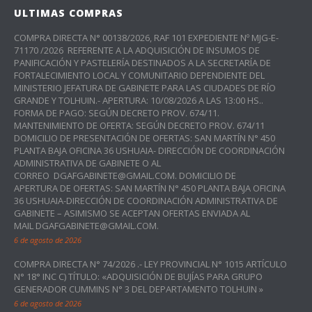
ULTIMAS COMPRAS
COMPRA DIRECTA N° 00138/2026, RAF 101 EXPEDIENTE Nº MJG-E-
71170 /2026 REFERENTE A LA ADQUISICIÓN DE INSUMOS DE
PANIFICACIÓN Y PASTELERÍA DESTINADOS A LA SECRETARÍA DE
FORTALECIMIENTO LOCAL Y COMUNITARIO DEPENDIENTE DEL
MINISTERIO JEFATURA DE GABINETE PARA LAS CIUDADES DE RÍO
GRANDE Y TOLHUIN.- APERTURA: 10/08/2026 A LAS 13:00 HS..
FORMA DE PAGO: SEGÚN DECRETO PROV. 674/11.
MANTENIMIENTO DE OFERTA: SEGÚN DECRETO PROV. 674/11
DOMICILIO DE PRESENTACIÓN DE OFERTAS: SAN MARTÍN N° 450
PLANTA BAJA OFICINA 36 USHUAIA- DIRECCIÓN DE COORDINACIÓN
ADMINISTRATIVA DE GABINETE O AL
CORREO DGAFGABINETE@GMAIL.COM. DOMICILIO DE
APERTURA DE OFERTAS: SAN MARTÍN N° 450 PLANTA BAJA OFICINA
36 USHUAIA-DIRECCIÓN DE COORDINACIÓN ADMINISTRATIVA DE
GABINETE – ASIMISMO SE ACEPTAN OFERTAS ENVIADA AL
MAIL DGAFGABINETE@GMAIL.COM.
6 de agosto de 2026
COMPRA DIRECTA N° 74/2026 .- LEY PROVINCIAL N° 1015 ARTÍCULO
N° 18° INC C) TÍTULO: «ADQUISICIÓN DE BUJÍAS PARA GRUPO
GENERADOR CUMMINS N° 3 DEL DEPARTAMENTO TOLHUIN »
6 de agosto de 2026