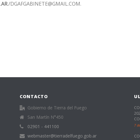
.AR
./DGAFGABINETE@GMAIL.COM.
CONTACTO
U
Gobierno de Tierra del Fuego
CO
20
San Martín N°450
CO
7 d
02901 - 441100
webmaster@tierradelfuego.gob.ar
CO