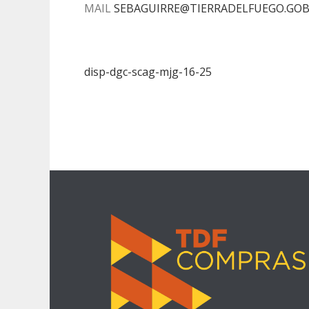
MAIL
S
EBAGUIRRE@TIERRADELFUEGO.GOB
disp-dgc-scag-mjg-16-25