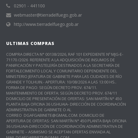
02901 - 441100
webmaster@tierradelfuego.gob.ar
http://www.tierradelfuego.gob.ar
ULTIMAS COMPRAS
COMPRA DIRECTA N° 00138/2026, RAF 101 EXPEDIENTE Nº MJG-E-
71170 /2026 REFERENTE A LA ADQUISICIÓN DE INSUMOS DE
PANIFICACIÓN Y PASTELERÍA DESTINADOS A LA SECRETARÍA DE
FORTALECIMIENTO LOCAL Y COMUNITARIO DEPENDIENTE DEL
MINISTERIO JEFATURA DE GABINETE PARA LAS CIUDADES DE RÍO
GRANDE Y TOLHUIN.- APERTURA: 10/08/2026 A LAS 13:00 HS..
FORMA DE PAGO: SEGÚN DECRETO PROV. 674/11.
MANTENIMIENTO DE OFERTA: SEGÚN DECRETO PROV. 674/11
DOMICILIO DE PRESENTACIÓN DE OFERTAS: SAN MARTÍN N° 450
PLANTA BAJA OFICINA 36 USHUAIA- DIRECCIÓN DE COORDINACIÓN
ADMINISTRATIVA DE GABINETE O AL
CORREO DGAFGABINETE@GMAIL.COM. DOMICILIO DE
APERTURA DE OFERTAS: SAN MARTÍN N° 450 PLANTA BAJA OFICINA
36 USHUAIA-DIRECCIÓN DE COORDINACIÓN ADMINISTRATIVA DE
GABINETE – ASIMISMO SE ACEPTAN OFERTAS ENVIADA AL
MAIL DGAFGABINETE@GMAIL.COM.