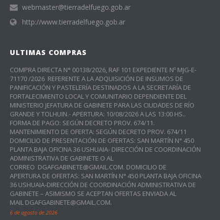
webmaster@tierradelfuego.gob.ar
http://www.tierradelfuego.gob.ar
ULTIMAS COMPRAS
COMPRA DIRECTA N° 00138/2026, RAF 101 EXPEDIENTE Nº MJG-E-
71170 /2026 REFERENTE A LA ADQUISICIÓN DE INSUMOS DE
PANIFICACIÓN Y PASTELERÍA DESTINADOS A LA SECRETARÍA DE
FORTALECIMIENTO LOCAL Y COMUNITARIO DEPENDIENTE DEL
MINISTERIO JEFATURA DE GABINETE PARA LAS CIUDADES DE RÍO
GRANDE Y TOLHUIN.- APERTURA: 10/08/2026 A LAS 13:00 HS..
FORMA DE PAGO: SEGÚN DECRETO PROV. 674/11.
MANTENIMIENTO DE OFERTA: SEGÚN DECRETO PROV. 674/11
DOMICILIO DE PRESENTACIÓN DE OFERTAS: SAN MARTÍN N° 450
PLANTA BAJA OFICINA 36 USHUAIA- DIRECCIÓN DE COORDINACIÓN
ADMINISTRATIVA DE GABINETE O AL
CORREO DGAFGABINETE@GMAIL.COM. DOMICILIO DE
APERTURA DE OFERTAS: SAN MARTÍN N° 450 PLANTA BAJA OFICINA
36 USHUAIA-DIRECCIÓN DE COORDINACIÓN ADMINISTRATIVA DE
GABINETE – ASIMISMO SE ACEPTAN OFERTAS ENVIADA AL
MAIL DGAFGABINETE@GMAIL.COM.
6 de agosto de 2026