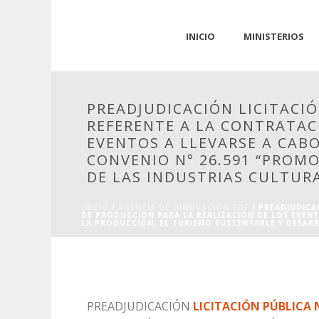
INICIO
MINISTERIOS
PREADJUDICACIÓN LICITACIÓN
REFERENTE A LA CONTRATACI
EVENTOS A LLEVARSE A CABO
CONVENIO N° 26.591 “PROM
DE LAS INDUSTRIAS CULTURA
INICIO
/
AGENCIA DE INNOVACION TDF
/ PREADJUDICAC
DE PRODUCCIÓN PARA LA REALIZACIÓN DE LOS EVENT
LA PRODUCCIÓN, EL TURISMO SUSTENTABLE Y DESARR
PREADJUDICACIÓN
LICITACIÓN PÚBLICA N