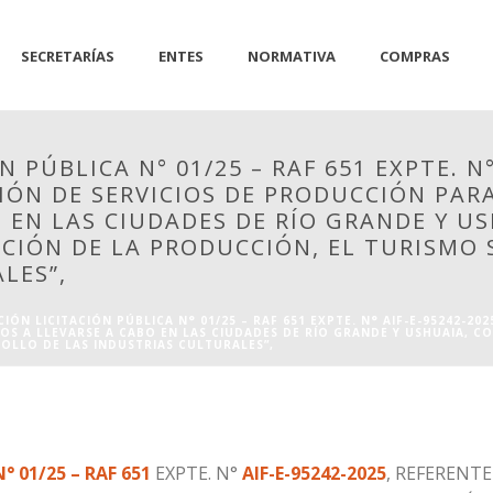
SECRETARÍAS
ENTES
NORMATIVA
COMPRAS
 PÚBLICA N° 01/25 – RAF 651 EXPTE. N°
ÓN DE SERVICIOS DE PRODUCCIÓN PARA
 EN LAS CIUDADES DE RÍO GRANDE Y U
OCIÓN DE LA PRODUCCIÓN, EL TURISMO
LES”,
IÓN LICITACIÓN PÚBLICA N° 01/25 – RAF 651 EXPTE. N° AIF-E-95242-20
OS A LLEVARSE A CABO EN LAS CIUDADES DE RÍO GRANDE Y USHUAIA, C
OLLO DE LAS INDUSTRIAS CULTURALES”,
° 01/25 – RAF 651
EXPTE. N°
AIF-E-95242-2025
, REFERENT