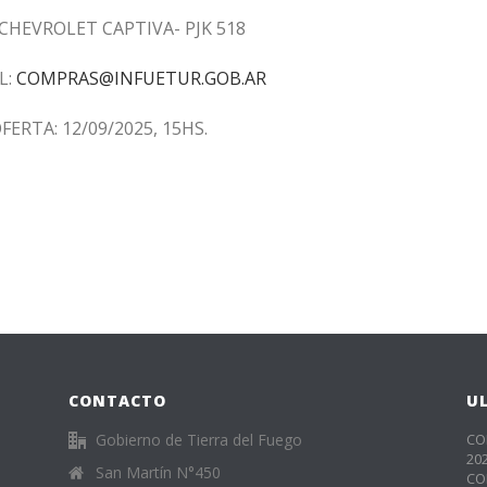
CHEVROLET CAPTIVA- PJK 518
L:
COMPRAS@INFUETUR.GOB.AR
FERTA: 12
/09/2025, 15HS.
CONTACTO
U
Gobierno de Tierra del Fuego
CO
20
San Martín N°450
CO