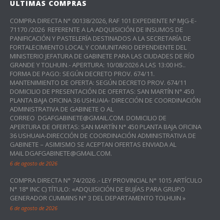
ULTIMAS COMPRAS
COMPRA DIRECTA N° 00138/2026, RAF 101 EXPEDIENTE Nº MJG-E-
71170 /2026 REFERENTE A LA ADQUISICIÓN DE INSUMOS DE
PANIFICACIÓN Y PASTELERÍA DESTINADOS A LA SECRETARÍA DE
FORTALECIMIENTO LOCAL Y COMUNITARIO DEPENDIENTE DEL
MINISTERIO JEFATURA DE GABINETE PARA LAS CIUDADES DE RÍO
GRANDE Y TOLHUIN.- APERTURA: 10/08/2026 A LAS 13:00 HS..
FORMA DE PAGO: SEGÚN DECRETO PROV. 674/11.
MANTENIMIENTO DE OFERTA: SEGÚN DECRETO PROV. 674/11
DOMICILIO DE PRESENTACIÓN DE OFERTAS: SAN MARTÍN N° 450
PLANTA BAJA OFICINA 36 USHUAIA- DIRECCIÓN DE COORDINACIÓN
ADMINISTRATIVA DE GABINETE O AL
CORREO DGAFGABINETE@GMAIL.COM. DOMICILIO DE
APERTURA DE OFERTAS: SAN MARTÍN N° 450 PLANTA BAJA OFICINA
36 USHUAIA-DIRECCIÓN DE COORDINACIÓN ADMINISTRATIVA DE
GABINETE – ASIMISMO SE ACEPTAN OFERTAS ENVIADA AL
MAIL DGAFGABINETE@GMAIL.COM.
6 de agosto de 2026
COMPRA DIRECTA N° 74/2026 .- LEY PROVINCIAL N° 1015 ARTÍCULO
N° 18° INC C) TÍTULO: «ADQUISICIÓN DE BUJÍAS PARA GRUPO
GENERADOR CUMMINS N° 3 DEL DEPARTAMENTO TOLHUIN »
6 de agosto de 2026