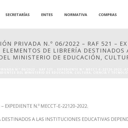
SECRETARÍAS
ENTES
NORMATIVA
COMPRAS
IÓN PRIVADA N.º 06/2022 – RAF 521 – E
E ELEMENTOS DE LIBRERÍA DESTINADOS 
DEL MINISTERIO DE EDUCACIÓN, CULTUR
PRIVADA N.º 06/2022 – RAF 521 – EXPEDIENTE N.º MECCT-E-22120-2022.-
DIENTES DEL MINISTERIO DE EDUCACIÓN, CULTURA, CIENCIA Y TECNOLO
1 – EXPEDIENTE N.º MECCT-E-22120-2022.
A DESTINADOS A LAS INSTITUCIONES EDUCATIVAS DEPEN