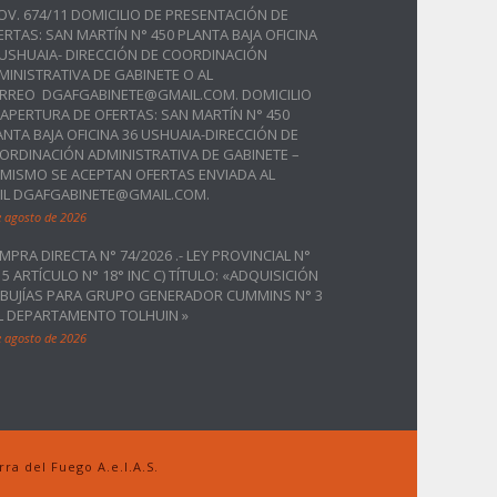
OV. 674/11 DOMICILIO DE PRESENTACIÓN DE
ERTAS: SAN MARTÍN N° 450 PLANTA BAJA OFICINA
 USHUAIA- DIRECCIÓN DE COORDINACIÓN
MINISTRATIVA DE GABINETE O AL
RREO DGAFGABINETE@GMAIL.COM. DOMICILIO
 APERTURA DE OFERTAS: SAN MARTÍN N° 450
ANTA BAJA OFICINA 36 USHUAIA-DIRECCIÓN DE
ORDINACIÓN ADMINISTRATIVA DE GABINETE –
IMISMO SE ACEPTAN OFERTAS ENVIADA AL
IL DGAFGABINETE@GMAIL.COM.
e agosto de 2026
MPRA DIRECTA N° 74/2026 .- LEY PROVINCIAL N°
15 ARTÍCULO N° 18° INC C) TÍTULO: «ADQUISICIÓN
 BUJÍAS PARA GRUPO GENERADOR CUMMINS N° 3
L DEPARTAMENTO TOLHUIN »
e agosto de 2026
a del Fuego A.e.I.A.S.