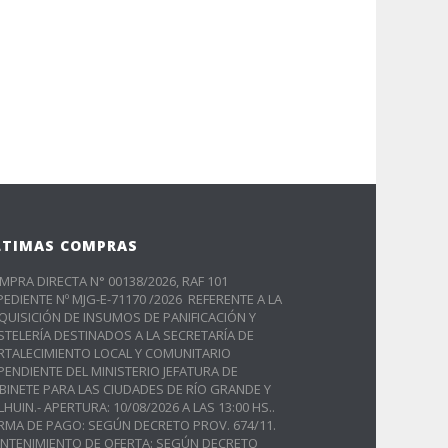
LTIMAS COMPRAS
MPRA DIRECTA N° 00138/2026, RAF 101
PEDIENTE Nº MJG-E-71170 /2026 REFERENTE A LA
QUISICIÓN DE INSUMOS DE PANIFICACIÓN Y
STELERÍA DESTINADOS A LA SECRETARÍA DE
RTALECIMIENTO LOCAL Y COMUNITARIO
PENDIENTE DEL MINISTERIO JEFATURA DE
BINETE PARA LAS CIUDADES DE RÍO GRANDE Y
LHUIN.- APERTURA: 10/08/2026 A LAS 13:00 HS..
RMA DE PAGO: SEGÚN DECRETO PROV. 674/11.
NTENIMIENTO DE OFERTA: SEGÚN DECRETO