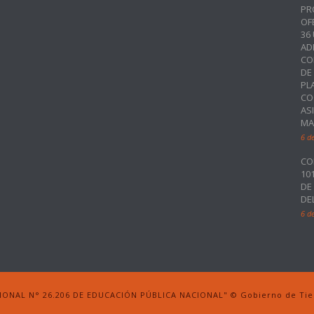
PR
OF
36
AD
CO
DE
PL
CO
AS
MA
6 d
CO
10
DE
DE
6 d
IONAL N° 26.206 DE EDUCACIÓN PÚBLICA NACIONAL" © Gobierno de Tierr