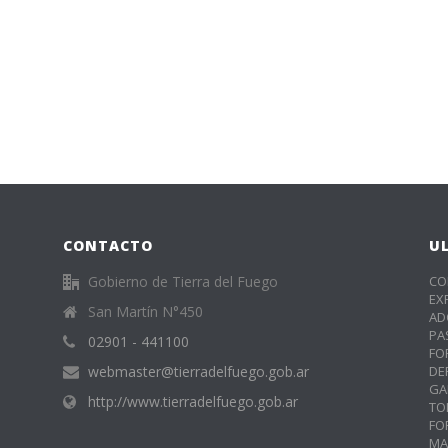
CONTACTO
U
Gobierno de Tierra del Fuego
CO
EX
San Martín N°450
AD
PA
02901 - 441100
FO
webmaster@tierradelfuego.gob.ar
DE
GA
http://www.tierradelfuego.gob.ar
TO
FO
MA